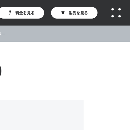
料金を見る
製品を見る
ン★今なら最大16,258円オフ！
)