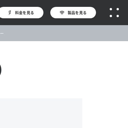
料金を見る
製品を見る
★今なら最大16,258円オフ！
)